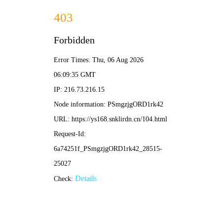
🐗 野猪影院
首页
电影
电视剧
综艺
动漫
短剧
🔍
🐗 野猪影院推荐 · 飞驰人生3
最新电影
更多 >
HD国语
HD国语|粤语
飞驰人生3
镖人：风起大漠
HD国语
HD国语
吞噬星空剧场版决战原始星
封神第二部：战火西岐
HD
HD中字|国语
扫恶
疯狂动物城2
HD中字|国语
HD中字
阿凡达：火与烬
时装
TC国语
HD中字
给阿嬷的情书
人间中毒
HD国语|粤语